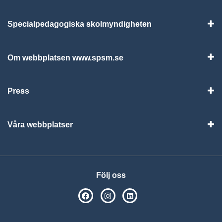
Specialpedagogiska skolmyndigheten
Vis
Om webbplatsen www.spsm.se
Vis
Press
Visa
Våra webbplatser
Visa
Följ oss
SPSM på Facebook
SPSM på Instagram
Följ oss på Linkedin