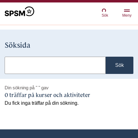
Sök
Meny
Söksida
Sök
Din sökning på
" "
gav
0 träffar på kurser och aktiviteter
Du fick inga träffar på din sökning.