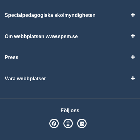
Specialpedagogiska skolmyndigheten
Vis
Om webbplatsen www.spsm.se
Vis
Press
Visa
Våra webbplatser
Visa
Följ oss
SPSM på Facebook
SPSM på Instagram
Följ oss på Linkedin