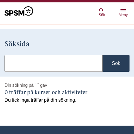
Sök
Meny
Söksida
Sök
Din sökning på
" "
gav
0 träffar på kurser och aktiviteter
Du fick inga träffar på din sökning.