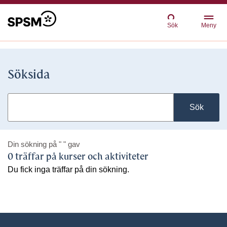
Sök
Meny
Söksida
Sök
Din sökning på
" "
gav
0 träffar på kurser och aktiviteter
Du fick inga träffar på din sökning.