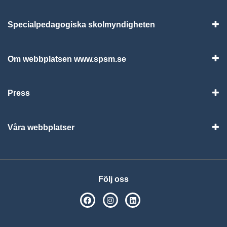
Specialpedagogiska skolmyndigheten
Vis
Om webbplatsen www.spsm.se
Vis
Press
Visa
Våra webbplatser
Visa
Följ oss
SPSM på Facebook
SPSM på Instagram
Följ oss på Linkedin