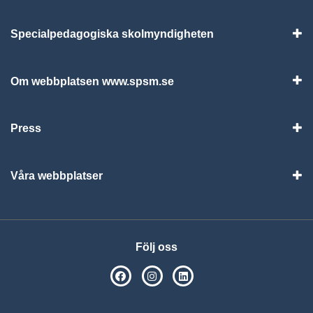
Specialpedagogiska skolmyndigheten
Vis
Om webbplatsen www.spsm.se
Vis
Press
Visa
Våra webbplatser
Visa
Följ oss
SPSM på Facebook
SPSM på Instagram
Följ oss på Linkedin