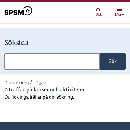
Sök
Meny
Söksida
Sök
Din sökning på
" "
gav
0 träffar på kurser och aktiviteter
Du fick inga träffar på din sökning.