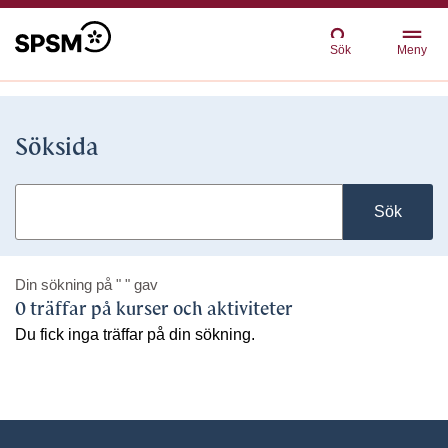
Sök
Meny
Söksida
Sök
Din sökning på
" "
gav
0 träffar på kurser och aktiviteter
Du fick inga träffar på din sökning.