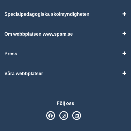
Specialpedagogiska skolmyndigheten
Vis
Om webbplatsen www.spsm.se
Vis
Press
Visa
Våra webbplatser
Visa
Följ oss
SPSM på Facebook
SPSM på Instagram
Följ oss på Linkedin