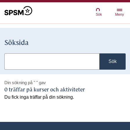
Sök
Meny
Söksida
Sök
Din sökning på
" "
gav
0 träffar på kurser och aktiviteter
Du fick inga träffar på din sökning.