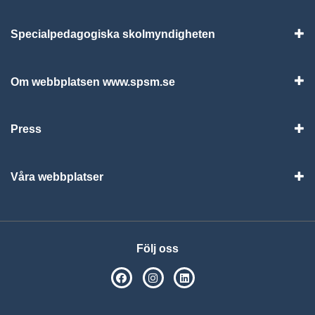
Specialpedagogiska skolmyndigheten
Vis
Om webbplatsen www.spsm.se
Vis
Press
Visa
Våra webbplatser
Visa
Följ oss
SPSM på Facebook
SPSM på Instagram
Följ oss på Linkedin