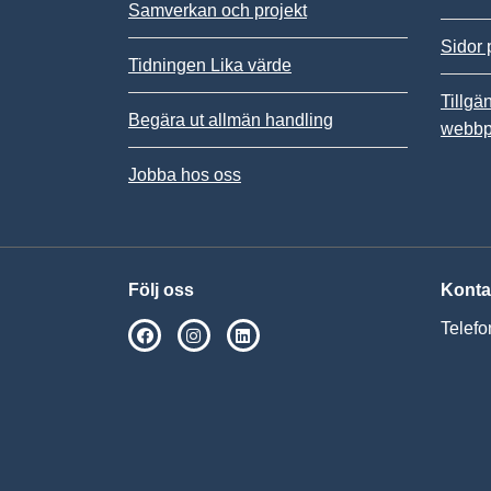
Samverkan och projekt
Sidor 
Tidningen Lika värde
Tillgä
Begära ut allmän handling
webbp
Jobba hos oss
Följ oss
Konta
Telefo
SPSM på Facebook
SPSM på Instagram
Följ oss på Linkedin