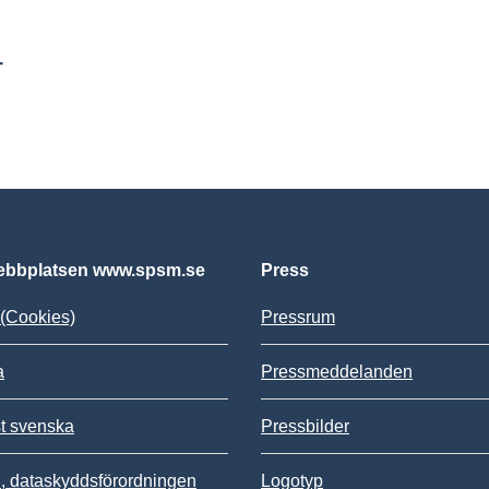
r
bbplatsen www.spsm.se
Press
(Cookies)
Pressrum
a
Pressmeddelanden
st svenska
Pressbilder
 dataskyddsförordningen
Logotyp