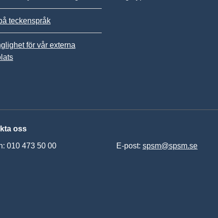
på teckenspråk
nglighet för vår externa
lats
kta oss
n: 010 473 50 00
E-post:
spsm@spsm.se