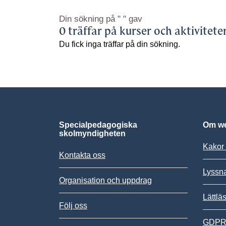
Din sökning på
" "
gav
0 träffar på kurser och aktivitete
Du fick inga träffar på din sökning.
Specialpedagogiska
Om we
skolmyndigheten
Kakor 
Kontakta oss
Lyssn
Organisation och uppdrag
Lättlä
Följ oss
GDPR,