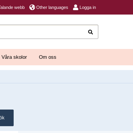
Talande webb
Other languages
Logga in
Sök
Våra skolor
Om oss
ök