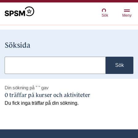
Sök
Meny
Söksida
Sök
Din sökning på
" "
gav
0 träffar på kurser och aktiviteter
Du fick inga träffar på din sökning.