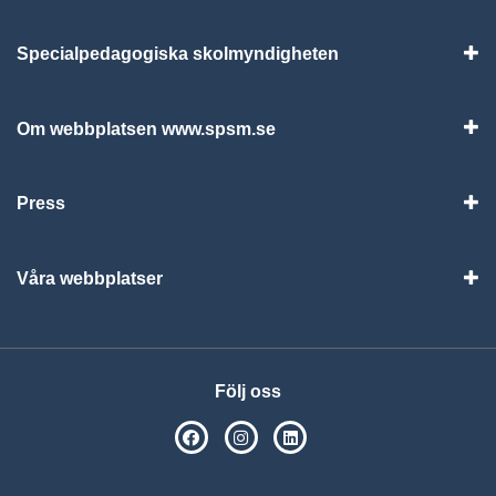
Specialpedagogiska skolmyndigheten
Vis
Om webbplatsen www.spsm.se
Vis
Press
Visa
Våra webbplatser
Visa
Följ oss
SPSM på Facebook
SPSM på Instagram
Följ oss på Linkedin