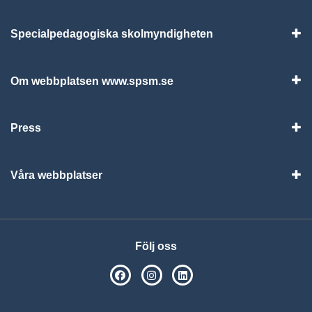
Specialpedagogiska skolmyndigheten
Vis
Om webbplatsen www.spsm.se
Vis
Press
Visa
Våra webbplatser
Visa
Följ oss
SPSM på Facebook
SPSM på Instagram
Följ oss på Linkedin