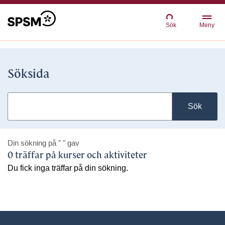
Sök
Meny
Söksida
Sök
Din sökning på
" "
gav
0 träffar på kurser och aktiviteter
Du fick inga träffar på din sökning.