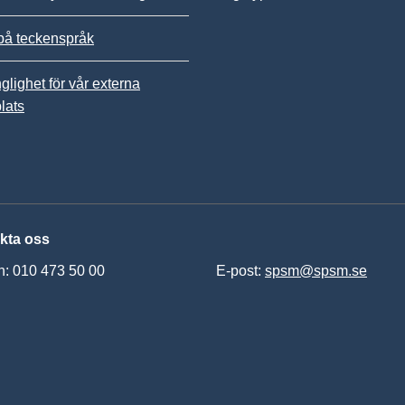
på teckenspråk
nglighet för vår externa
lats
kta oss
n: 010 473 50 00
E-post:
spsm@spsm.se