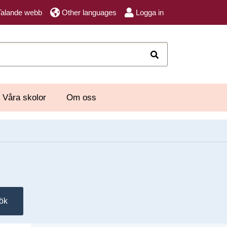
Talande webb
Other languages
Logga in
Sök
Våra skolor
Om oss
ök