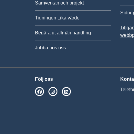
Samverkan och projekt
Sidor 
Tidningen Lika värde
Tillgä
Begära ut allmän handling
webbp
Jobba hos oss
Följ oss
Konta
Telefo
SPSM på Facebook
SPSM på Instagram
Följ oss på Linkedin