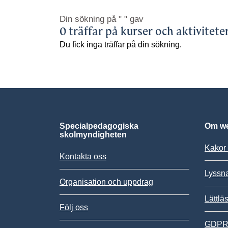
Din sökning på
" "
gav
0 träffar på kurser och aktivitete
Du fick inga träffar på din sökning.
Specialpedagogiska
Om we
skolmyndigheten
Kakor 
Kontakta oss
Lyssn
Organisation och uppdrag
Lättlä
Följ oss
GDPR,