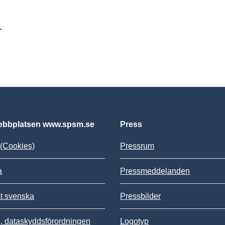
r
bbplatsen www.spsm.se
Press
(Cookies)
Pressrum
a
Pressmeddelanden
st svenska
Pressbilder
 dataskyddsförordningen
Logotyp