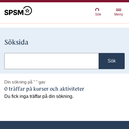
Sök
Meny
Söksida
Sök
Din sökning på
" "
gav
0 träffar på kurser och aktiviteter
Du fick inga träffar på din sökning.