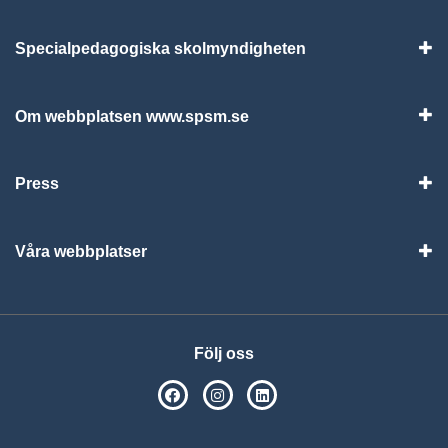
Specialpedagogiska skolmyndigheten
Vis
Om webbplatsen www.spsm.se
Vis
Press
Visa
Våra webbplatser
Visa
Följ oss
SPSM på Facebook
SPSM på Instagram
Följ oss på Linkedin