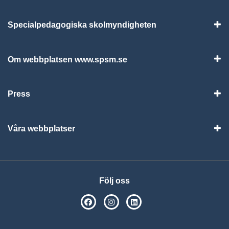
Specialpedagogiska skolmyndigheten
Vis
Om webbplatsen www.spsm.se
Vis
Press
Visa
Våra webbplatser
Visa
Följ oss
SPSM på Facebook
SPSM på Instagram
Följ oss på Linkedin