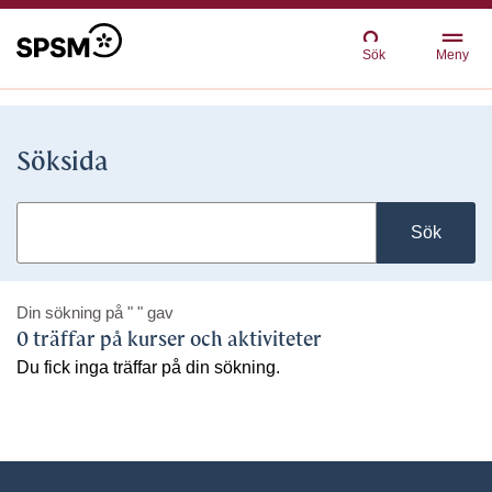
Sök
Meny
Söksida
Sök
Din sökning på
" "
gav
0 träffar på kurser och aktiviteter
Du fick inga träffar på din sökning.