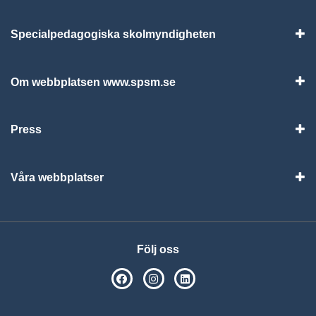
Specialpedagogiska skolmyndigheten
Vis
Om webbplatsen www.spsm.se
Vis
Press
Visa
Våra webbplatser
Visa
Följ oss
SPSM på Facebook
SPSM på Instagram
Följ oss på Linkedin