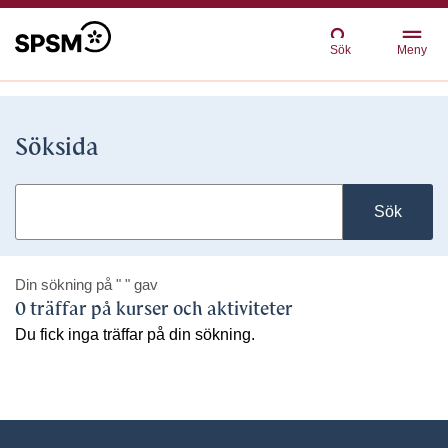
Sök
Meny
Söksida
Sök
Din sökning på
" "
gav
0 träffar på kurser och aktiviteter
Du fick inga träffar på din sökning.