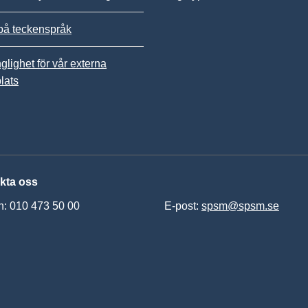
på teckenspråk
nglighet för vår externa
lats
kta oss
n: 010 473 50 00
E-post:
spsm@spsm.se