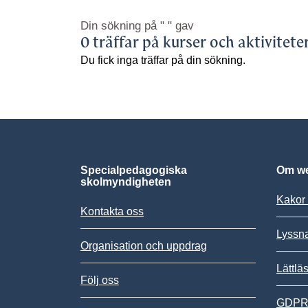
Din sökning på
" "
gav
0 träffar på kurser och aktivitete
Du fick inga träffar på din sökning.
Specialpedagogiska
Om we
skolmyndigheten
Kakor 
Kontakta oss
Lyssn
Organisation och uppdrag
Lättlä
Följ oss
GDPR,