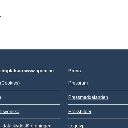
r
bbplatsen www.spsm.se
Press
(Cookies)
Pressrum
a
Pressmeddelanden
st svenska
Pressbilder
 dataskyddsförordningen
Logotyp