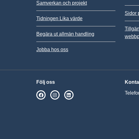
Samverkan och projekt
Sidor 
Tidningen Lika värde
Tillgä
Begära ut allmän handling
webbp
Jobba hos oss
Följ oss
Konta
Telefo
SPSM på Facebook
SPSM på Instagram
Följ oss på Linkedin