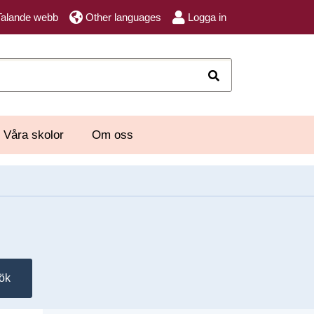
Talande webb
Other languages
Logga in
Sök
Våra skolor
Om oss
ök