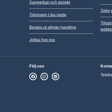
Samverkan och projekt
Sidor 
Tidningen Lika värde
Tillgä
Begära ut allmän handling
webbp
Jobba hos oss
Följ oss
Konta
Telefo
SPSM på Facebook
SPSM på Instagram
Följ oss på Linkedin