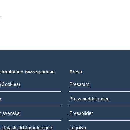
r
bbplatsen www.spsm.se
Press
(Cookies)
Pressrum
a
Pressmeddelanden
st svenska
Pressbilder
 dataskyddsförordningen
Logotyp