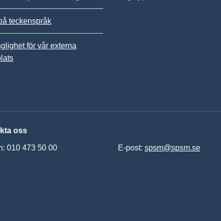
på teckenspråk
nglighet för vår externa
lats
kta oss
n: 010 473 50 00
E-post:
spsm@spsm.se