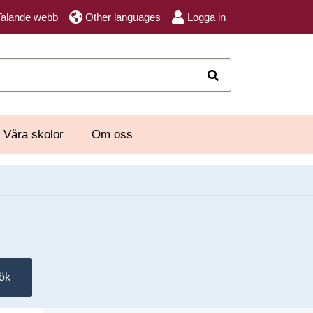
Talande webb
Other languages
Logga in
Sök
Våra skolor
Om oss
ök