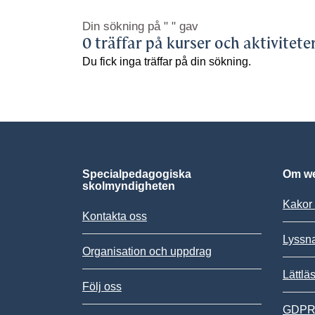
Din sökning på
" "
gav
0 träffar på kurser och aktivitete
Du fick inga träffar på din sökning.
Specialpedagogiska
Om we
skolmyndigheten
Kakor 
Kontakta oss
Lyssn
Organisation och uppdrag
Lättlä
Följ oss
GDPR,