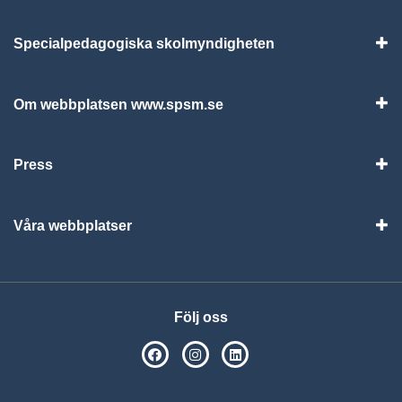
Specialpedagogiska skolmyndigheten
Vis
Om webbplatsen www.spsm.se
Vis
Press
Visa
Våra webbplatser
Visa
Följ oss
SPSM på Facebook
SPSM på Instagram
Följ oss på Linkedin