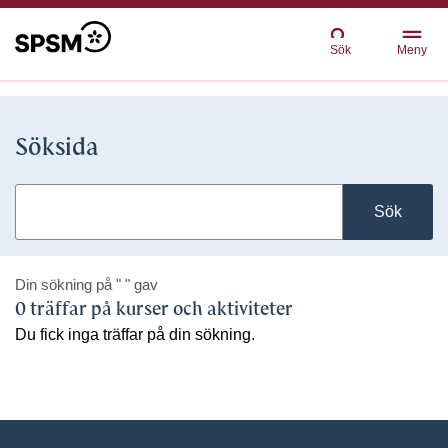
Sök
Meny
Söksida
Sök
Din sökning på
" "
gav
0 träffar på kurser och aktiviteter
Du fick inga träffar på din sökning.