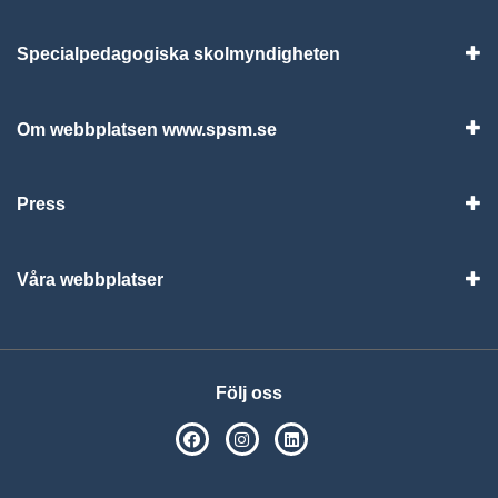
Specialpedagogiska skolmyndigheten
Vis
Om webbplatsen www.spsm.se
Vis
Press
Visa
Våra webbplatser
Visa
Följ oss
SPSM på Facebook
SPSM på Instagram
Följ oss på Linkedin