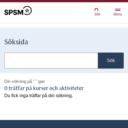
Sök
Meny
Söksida
Sök
Din sökning på
" "
gav
0 träffar på kurser och aktiviteter
Du fick inga träffar på din sökning.