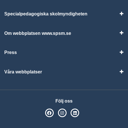
Specialpedagogiska skolmyndigheten
Vis
Om webbplatsen www.spsm.se
Vis
Press
Visa
Våra webbplatser
Visa
Följ oss
SPSM på Facebook
SPSM på Instagram
Följ oss på Linkedin