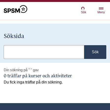
Sök
Meny
Söksida
Sök
Din sökning på
" "
gav
0 träffar på kurser och aktiviteter
Du fick inga träffar på din sökning.