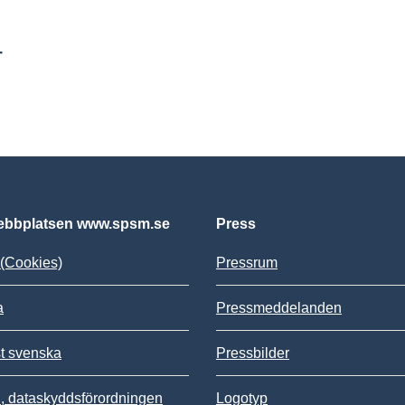
r
bbplatsen www.spsm.se
Press
(Cookies)
Pressrum
a
Pressmeddelanden
st svenska
Pressbilder
 dataskyddsförordningen
Logotyp