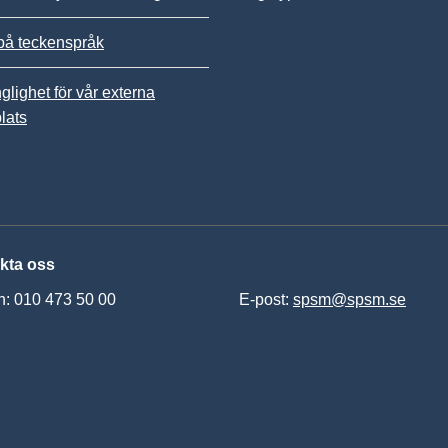
på teckenspråk
nglighet för vår externa
lats
kta oss
n: 010 473 50 00
E-post:
spsm@spsm.se