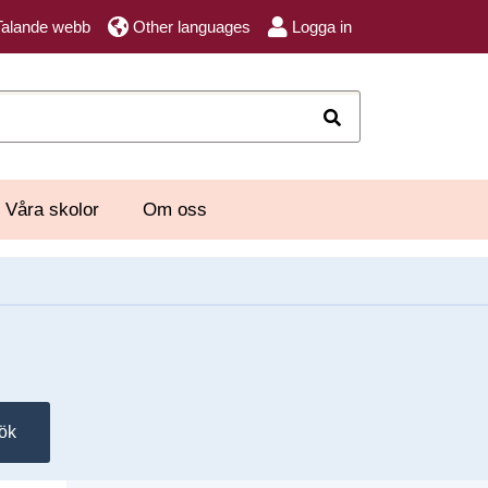
Talande webb
Other languages
Logga in
Sök
Våra skolor
Om oss
ök