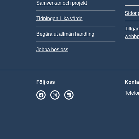
Samverkan och projekt
Sidor 
Tidningen Lika värde
Tillgä
Begära ut allmän handling
webbp
Jobba hos oss
Följ oss
Konta
Telefo
SPSM på Facebook
SPSM på Instagram
Följ oss på Linkedin