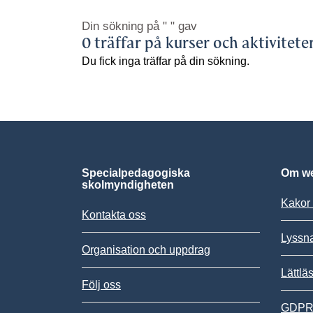
Din sökning på
" "
gav
0 träffar på kurser och aktivitete
Du fick inga träffar på din sökning.
Specialpedagogiska
Om we
skolmyndigheten
Kakor 
Kontakta oss
Lyssn
Organisation och uppdrag
Lättlä
Följ oss
GDPR,