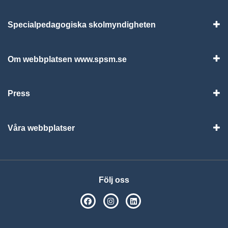
Specialpedagogiska skolmyndigheten
Vis
Om webbplatsen www.spsm.se
Vis
Press
Visa
Våra webbplatser
Visa
Följ oss
SPSM på Facebook
SPSM på Instagram
Följ oss på Linkedin