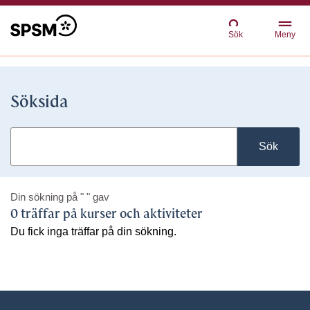
Sök
Meny
Söksida
Sök
Din sökning på
" "
gav
0 träffar på kurser och aktiviteter
Du fick inga träffar på din sökning.