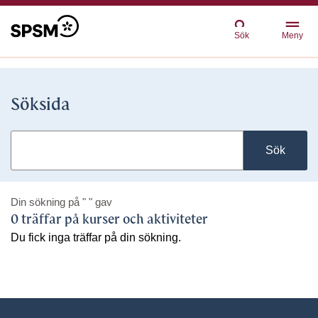
Sök
Meny
Söksida
Sök
Din sökning på
" "
gav
0 träffar på kurser och aktiviteter
Du fick inga träffar på din sökning.