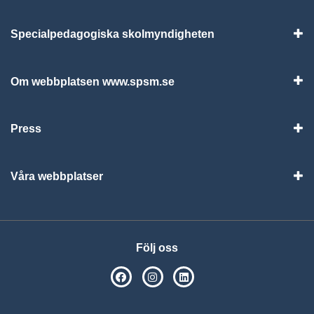
Specialpedagogiska skolmyndigheten
Vis
Om webbplatsen www.spsm.se
Vis
Press
Visa
Våra webbplatser
Visa
Följ oss
SPSM på Facebook
SPSM på Instagram
Följ oss på Linkedin