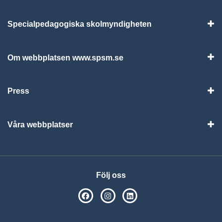
Specialpedagogiska skolmyndigheten
Vis
Om webbplatsen www.spsm.se
Vis
Press
Visa
Våra webbplatser
Visa
Följ oss
SPSM på Facebook
SPSM på Instagram
Följ oss på Linkedin