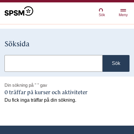
Sök
Meny
Söksida
Sök
Din sökning på
" "
gav
0 träffar på kurser och aktiviteter
Du fick inga träffar på din sökning.