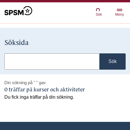
Sök
Meny
Söksida
Sök
Din sökning på
" "
gav
0 träffar på kurser och aktiviteter
Du fick inga träffar på din sökning.