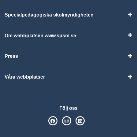
Specialpedagogiska skolmyndigheten
Vis
Om webbplatsen www.spsm.se
Vis
Press
Visa
Våra webbplatser
Visa
Följ oss
SPSM på Facebook
SPSM på Instagram
Följ oss på Linkedin