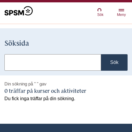
Sök
Meny
Söksida
Sök
Din sökning på
" "
gav
0 träffar på kurser och aktiviteter
Du fick inga träffar på din sökning.