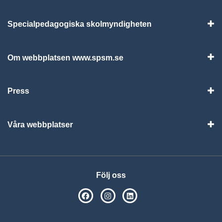
Specialpedagogiska skolmyndigheten
Vis
Om webbplatsen www.spsm.se
Vis
Press
Visa
Våra webbplatser
Visa
Följ oss
SPSM på Facebook
SPSM på Instagram
Följ oss på Linkedin