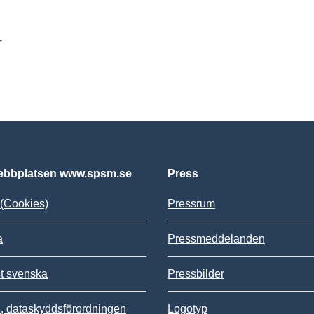
r
bbplatsen www.spsm.se
Press
(Cookies)
Pressrum
a
Pressmeddelanden
st svenska
Pressbilder
 dataskyddsförordningen
Logotyp