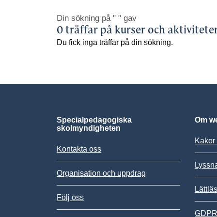
Din sökning på
" "
gav
0 träffar på kurser och aktivitete
Du fick inga träffar på din sökning.
Specialpedagogiska
Om we
skolmyndigheten
Kakor 
Kontakta oss
Lyssn
Organisation och uppdrag
Lättlä
Följ oss
GDPR,