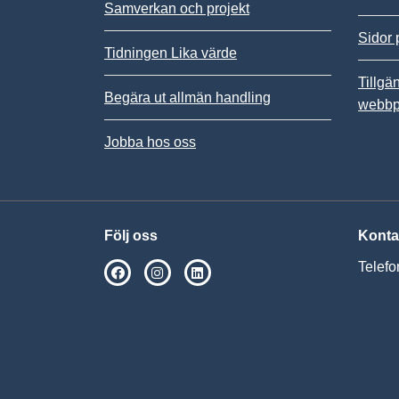
Samverkan och projekt
Sidor 
Tidningen Lika värde
Tillgä
Begära ut allmän handling
webbp
Jobba hos oss
Följ oss
Konta
Telefo
SPSM på Facebook
SPSM på Instagram
Följ oss på Linkedin