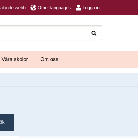
Talande webb
Other languages
Logga in
Sök
Våra skolor
Om oss
ök