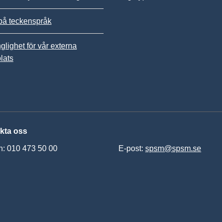
på teckenspråk
nglighet för vår externa
lats
kta oss
n: 010 473 50 00
E-post:
spsm@spsm.se