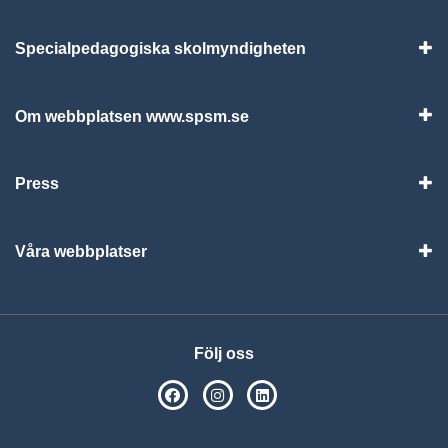
Specialpedagogiska skolmyndigheten
Vis
Om webbplatsen www.spsm.se
Vis
Press
Visa
Våra webbplatser
Visa
Följ oss
SPSM på Facebook
SPSM på Instagram
Följ oss på Linkedin