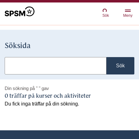
Sök
Meny
Söksida
Sök
Din sökning på
" "
gav
0 träffar på kurser och aktiviteter
Du fick inga träffar på din sökning.