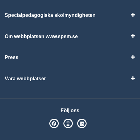
Specialpedagogiska skolmyndigheten
Vis
Om webbplatsen www.spsm.se
Vis
Press
Visa
Våra webbplatser
Visa
Följ oss
SPSM på Facebook
SPSM på Instagram
Följ oss på Linkedin