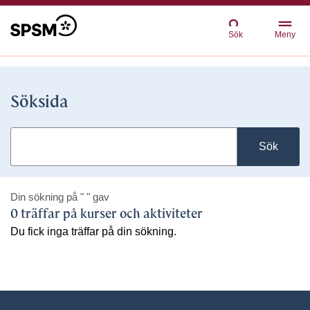
Sök
Meny
Söksida
Sök
Din sökning på
" "
gav
0 träffar på kurser och aktiviteter
Du fick inga träffar på din sökning.