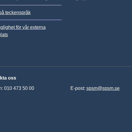
på teckenspråk
nglighet för vår externa
lats
kta oss
n: 010 473 50 00
E-post:
spsm@spsm.se