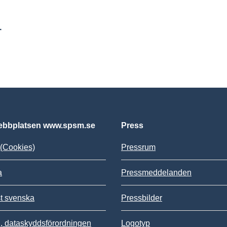
r
bbplatsen www.spsm.se
Press
(Cookies)
Pressrum
a
Pressmeddelanden
st svenska
Pressbilder
 dataskyddsförordningen
Logotyp