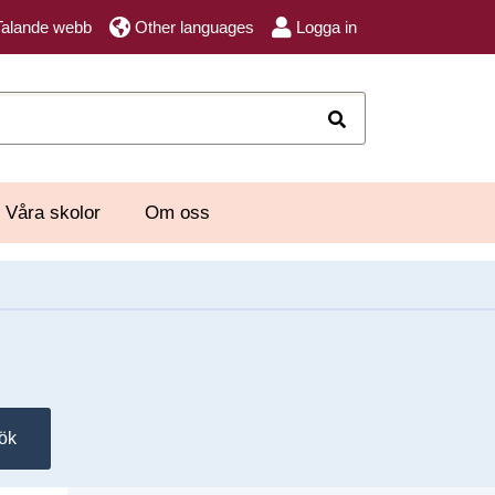
Talande webb
Other languages
Logga in
Sök
Våra skolor
Om oss
ök