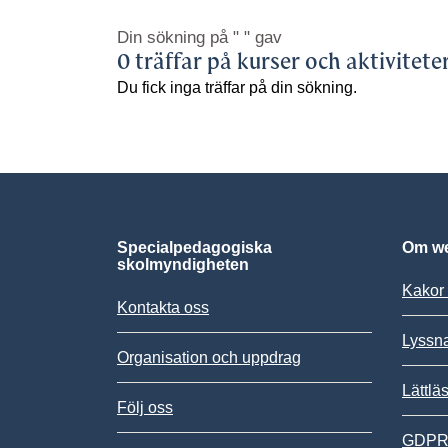
Din sökning på
" "
gav
0 träffar på kurser och aktivitete
Du fick inga träffar på din sökning.
Specialpedagogiska
Om we
skolmyndigheten
Kakor 
Kontakta oss
Lyssn
Organisation och uppdrag
Lättlä
Följ oss
GDPR,