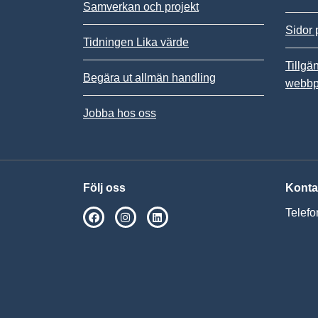
Samverkan och projekt
Sidor 
Tidningen Lika värde
Tillgä
Begära ut allmän handling
webbp
Jobba hos oss
Följ oss
Konta
Telefo
SPSM på Facebook
SPSM på Instagram
Följ oss på Linkedin