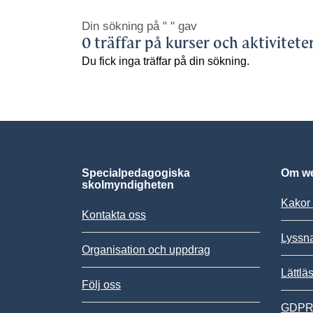
Din sökning på
" "
gav
0 träffar på kurser och aktivitete
Du fick inga träffar på din sökning.
Specialpedagogiska
Om we
skolmyndigheten
Kakor 
Kontakta oss
Lyssn
Organisation och uppdrag
Lättlä
Följ oss
GDPR,