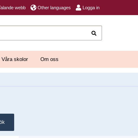
Talande webb
Other languages
Logga in
Sök
Våra skolor
Om oss
ök