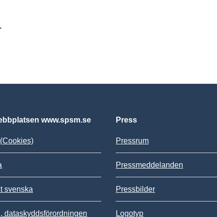
r
bbplatsen www.spsm.se
Press
(Cookies)
Pressrum
a
Pressmeddelanden
st svenska
Pressbilder
 dataskyddsförordningen
Logotyp