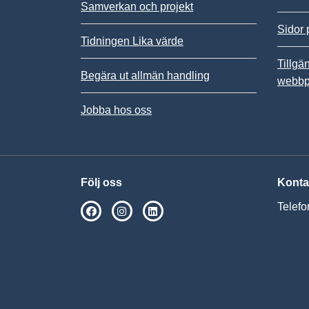
Samverkan och projekt
Sidor 
Tidningen Lika värde
Tillgä
Begära ut allmän handling
webbp
Jobba hos oss
Följ oss
Konta
Telefo
SPSM på Facebook
SPSM på Instagram
Följ oss på Linkedin