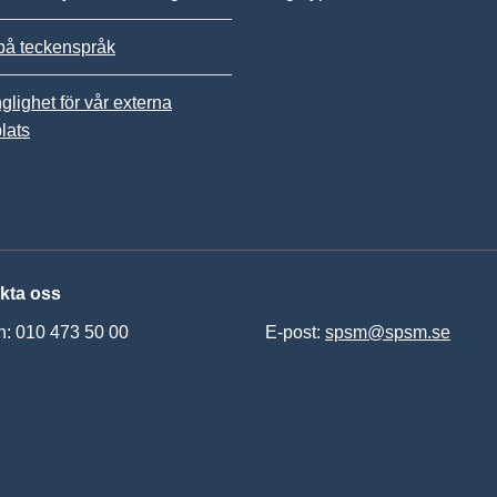
på teckenspråk
nglighet för vår externa
lats
kta oss
n: 010 473 50 00
E-post:
spsm@spsm.se