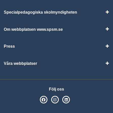
Specialpedagogiska skolmyndigheten
Vis
Om webbplatsen www.spsm.se
Vis
Press
Visa
Våra webbplatser
Visa
Följ oss
SPSM på Facebook
SPSM på Instagram
Följ oss på Linkedin