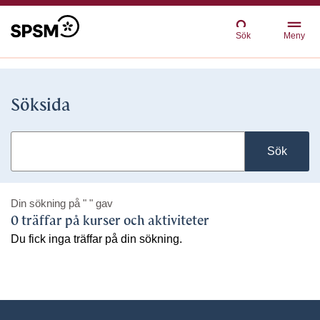
Sök
Meny
Söksida
Sök
Din sökning på
" "
gav
0 träffar på kurser och aktiviteter
Du fick inga träffar på din sökning.