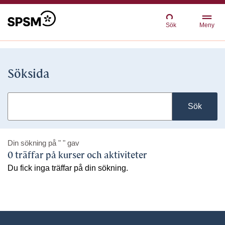
Sök
Meny
Söksida
Sök
Din sökning på
" "
gav
0 träffar på kurser och aktiviteter
Du fick inga träffar på din sökning.