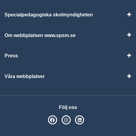
Specialpedagogiska skolmyndigheten
Vis
Om webbplatsen www.spsm.se
Vis
Press
Visa
Våra webbplatser
Visa
Följ oss
SPSM på Facebook
SPSM på Instagram
Följ oss på Linkedin