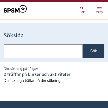
Sök
Meny
Söksida
Sök
Din sökning på
" "
gav
0 träffar på kurser och aktiviteter
Du fick inga träffar på din sökning.