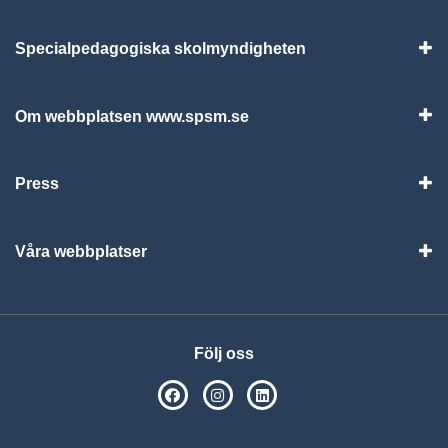
Specialpedagogiska skolmyndigheten
Vis
Om webbplatsen www.spsm.se
Vis
Press
Visa
Våra webbplatser
Visa
Följ oss
SPSM på Facebook
SPSM på Instagram
Följ oss på Linkedin