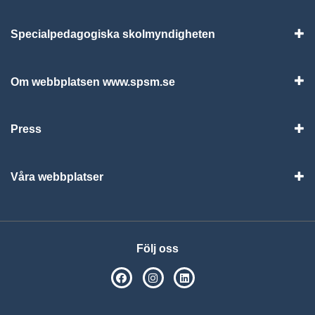
Specialpedagogiska skolmyndigheten
Vis
Om webbplatsen www.spsm.se
Vis
Press
Visa
Våra webbplatser
Visa
Följ oss
SPSM på Facebook
SPSM på Instagram
Följ oss på Linkedin