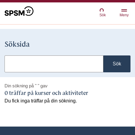
Sök
Meny
Söksida
Sök
Din sökning på
" "
gav
0 träffar på kurser och aktiviteter
Du fick inga träffar på din sökning.