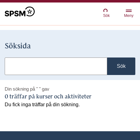
Sök
Meny
Söksida
Sök
Din sökning på
" "
gav
0 träffar på kurser och aktiviteter
Du fick inga träffar på din sökning.