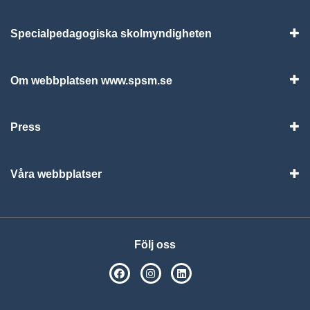
Specialpedagogiska skolmyndigheten
Vis
Om webbplatsen www.spsm.se
Vis
Press
Visa
Våra webbplatser
Visa
Följ oss
SPSM på Facebook
SPSM på Instagram
Följ oss på Linkedin