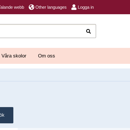
Talande webb
Other languages
Logga in
Sök
Våra skolor
Om oss
ök