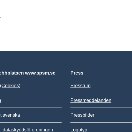
r
bbplatsen www.spsm.se
Press
(Cookies)
Pressrum
a
Pressmeddelanden
st svenska
Pressbilder
 dataskyddsförordningen
Logotyp