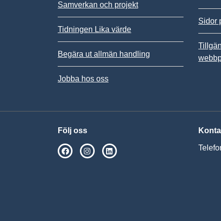
Samverkan och projekt
Sidor 
Tidningen Lika värde
Tillgä
Begära ut allmän handling
webbp
Jobba hos oss
Följ oss
Konta
Telefo
SPSM på Facebook
SPSM på Instagram
Följ oss på Linkedin