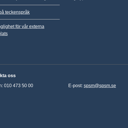
på teckenspråk
nglighet för vår externa
lats
kta oss
n: 010 473 50 00
E-post:
spsm@spsm.se