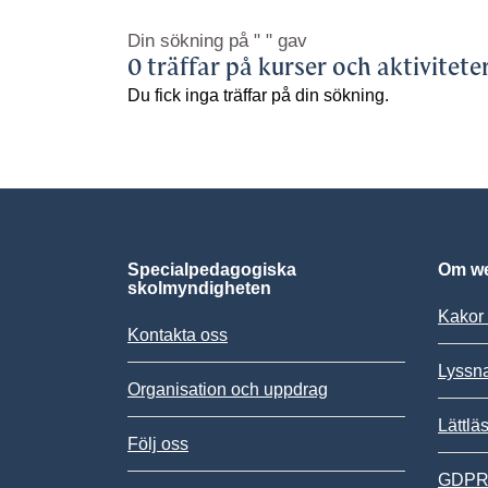
Din sökning på
" "
gav
0 träffar på kurser och aktivitete
Du fick inga träffar på din sökning.
Specialpedagogiska
Om we
skolmyndigheten
Kakor 
Kontakta oss
Lyssn
Organisation och uppdrag
Lättlä
Följ oss
GDPR,