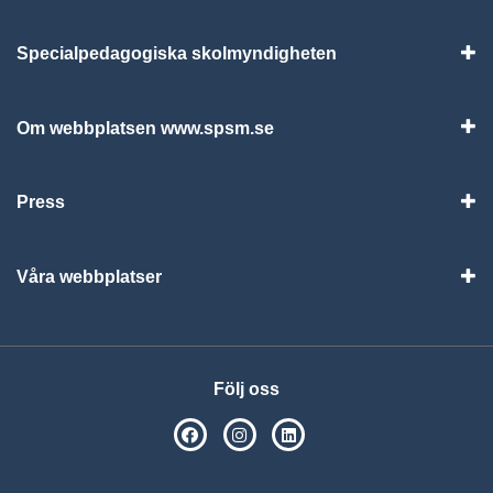
Specialpedagogiska skolmyndigheten
Vis
Om webbplatsen www.spsm.se
Vis
Press
Visa
Våra webbplatser
Visa
Följ oss
SPSM på Facebook
SPSM på Instagram
Följ oss på Linkedin