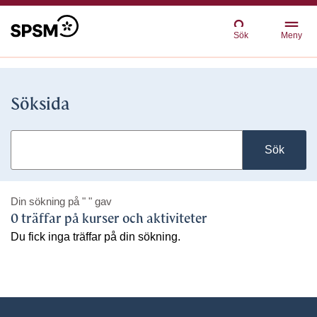
Sök
Meny
Söksida
Sök
Din sökning på
" "
gav
0 träffar på kurser och aktiviteter
Du fick inga träffar på din sökning.