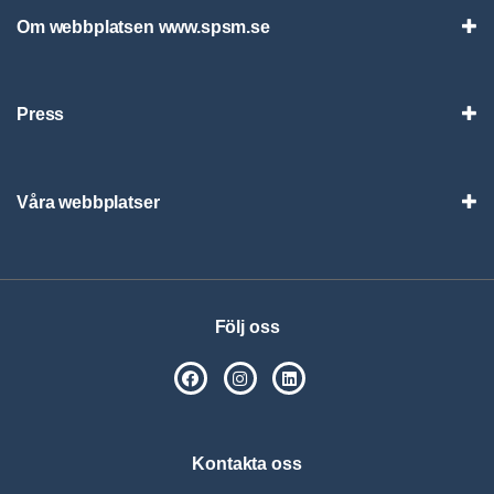
Om webbplatsen www.spsm.se
Vis
Press
Visa
Våra webbplatser
Visa
Följ oss
SPSM på Facebook
SPSM på Instagram
Följ oss på Linkedin
Kontakta oss